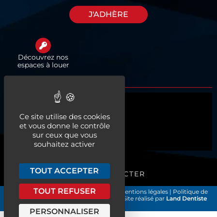
J'ADHÈRE
Découvrez nos
espaces à louer
Qui sommes-nous ?
Ce site utilise des cookies
Actualités
et vous donne le contrôle
sur ceux que vous
Nos services
souhaitez activer
TOUT ACCEPTER
ME CONNECTER
TOUT REFUSER
Les Chirurgiens-Dentistes de France
|
Mentions légales
|
Politique de
confidentialité et gestion des cookies
| Site réalisé par
Land Dentiste
©2026
PERSONNALISER