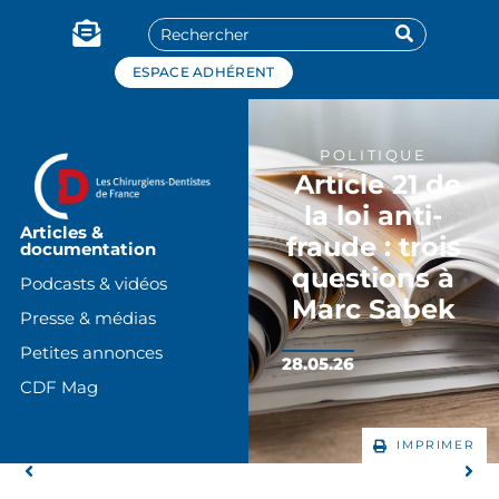
Panneau de gestion des cookies
ESPACE ADHÉRENT
POLITIQUE
Article 21 de
la loi anti-
Articles &
fraude : trois
documentation
questions à
Podcasts & vidéos
Marc Sabek
Presse & médias
Petites annonces
28.05.26
CDF Mag
IMPRIMER