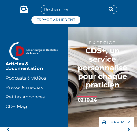
Panneau de gestion des cookies
ESPACE ADHÉRENT
EXERCICE
CDS+, un
service
Articles &
personnalisé
documentation
pour chaque
Podcasts & vidéos
praticien
Presse & médias
Petites annonces
02.10.24
CDF Mag
IMPRIMER