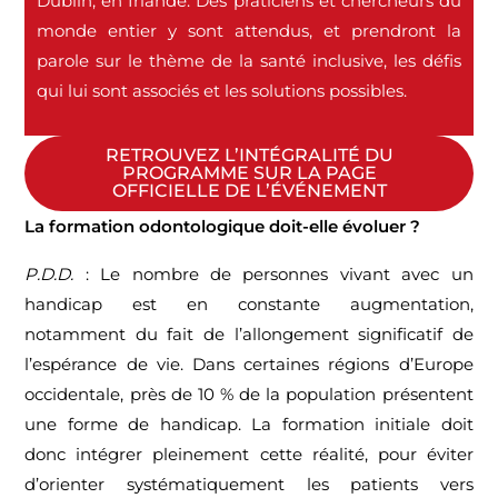
Dublin, en Irlande. Des praticiens et chercheurs du
monde entier y sont attendus, et prendront la
parole sur le thème de la santé inclusive, les défis
qui lui sont associés et les solutions possibles.
RETROUVEZ L’INTÉGRALITÉ DU
PROGRAMME SUR LA PAGE
OFFICIELLE DE L’ÉVÉNEMENT
La formation odontologique doit-elle évoluer ?
P.D.D.
: Le nombre de personnes vivant avec un
handicap est en constante augmentation,
notamment du fait de l’allongement significatif de
l’espérance de vie. Dans certaines régions d’Europe
occidentale, près de 10 % de la population présentent
une forme de handicap. La formation initiale doit
donc intégrer pleinement cette réalité, pour éviter
d’orienter systématiquement les patients vers