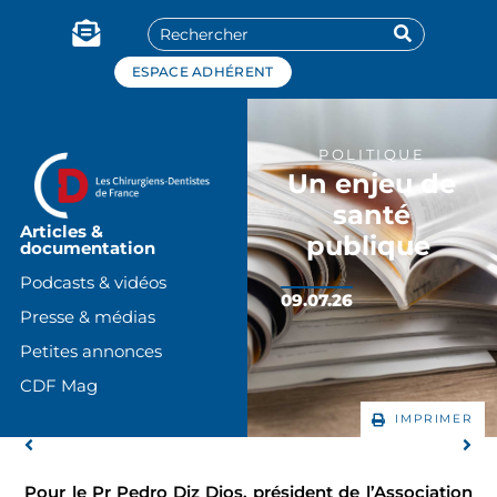
Panneau de gestion des cookies
ESPACE ADHÉRENT
POLITIQUE
Un enjeu de
santé
Articles &
publique
documentation
Podcasts & vidéos
09.07.26
Presse & médias
Petites annonces
CDF Mag
IMPRIMER
Pour le Pr Pedro Diz Dios, président de l’Association