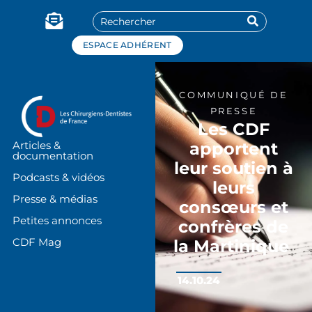
Panneau de gestion des cookies
ESPACE ADHÉRENT
COMMUNIQUÉ DE
PRESSE
Les CDF
apportent
Articles &
documentation
leur soutien à
Podcasts & vidéos
leurs
Presse & médias
consœurs et
Petites annonces
confrères de
CDF Mag
la Martinique
14.10.24