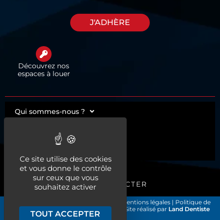
J'ADHÈRE
Découvrez nos
espaces à louer
Qui sommes-nous ?
Actualités
Nos services
Ce site utilise des cookies
et vous donne le contrôle
sur ceux que vous
ME CONNECTER
souhaitez activer
Les Chirurgiens-Dentistes de France
|
Mentions légales
|
Politique de
confidentialité et gestion des cookies
| Site réalisé par
Land Dentiste
TOUT ACCEPTER
©2026