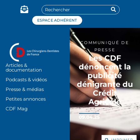
Panneau de gestion des cookies
ESPACE ADHÉRENT
COMMUNIQUÉ DE
PRESSE
Les CDF
dénoncent la
Articles &
documentation
publicité
Podcasts & vidéos
dénigrante du
Presse & médias
Crédit
Petites annonces
Agricole
CDF Mag
09.04.25
IMPRIMER