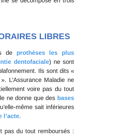
ionné se décompose en trois
ORAIRES LIBRES
tes de
prothèses les plus
ntie dentofaciale
) ne sont
lafonnement. Ils sont dits «
 ». L’Assurance Maladie ne
tiellement voire pas du tout
lle ne donne que des
bases
u’elle-même sait inférieures
e l’acte
.
t pas du tout remboursés :