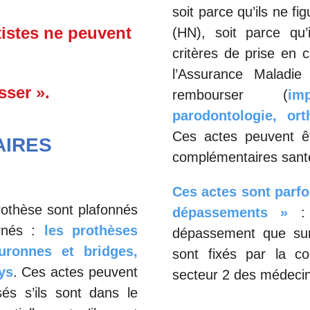
soit parce qu’ils ne f
tistes ne peuvent
(HN), soit parce qu
critères de prise en 
l’Assurance Maladi
sser ».
rembourser (
im
parodontologie, or
Ces actes peuvent êt
AIRES
complémentaires sant
Ces actes sont parfoi
rothèse sont plafonnés
dépassements »
:
rnés :
les prothèses
dépassement que sur 
uronnes et bridges,
sont fixés par la c
ys
. Ces actes peuvent
secteur 2 des médecin
és s’ils sont dans le