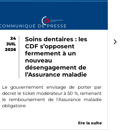
COMMUNIQUÉ DE PRESSE
POLI
24
Soins dentaires : les
1
JUIL
JUI
CDF s’opposent
2026
202
fermement à un
nouveau
désengagement de
On e
l’Assurance maladie
pers
Fran
Le gouvernement envisage de porter par
deme
décret le ticket modérateur à 50 %, ramenant
le remboursement de l’Assurance maladie
obligatoire
lire la suite