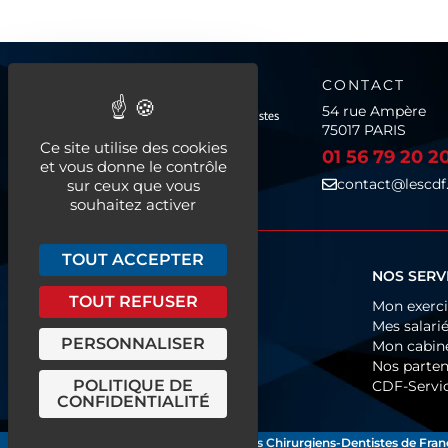
CONTACT
54 rue Ampère
75017 PARIS
Ce site utilise des cookies
01 56 79 20 2
et vous donne le contrôle
contact@lescdf.
sur ceux que vous
souhaitez activer
TOUT ACCEPTER
QUI SOMMES-NOUS ?
NOS SERV
TOUT REFUSER
Fonctionnement
Mon exerc
Organigramme
Mes salari
PERSONNALISER
Historique
Mon cabin
Europe & International
Nos parten
POLITIQUE DE
Les CDF près de chez vous
CDF-Servi
CONFIDENTIALITÉ
Les Chirurgiens-Dentistes de Fran