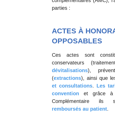
complémentaires (AMC), l’a
parties :
ACTES À HONOR
OPPOSABLES
Ces actes sont consti
conservateurs (traite
dévitalisations
), prévent
(
extractions
), ainsi que l
et consultations
.
Les tar
convention
et grâce à l
Complémentaire ils
remboursés au patient
.