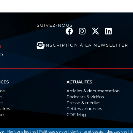
SUIVEZ-NOUS
INSCRIPTION À LA NEWSLETTER
0
fr
ICES
ACTUALITÉS
ice
Articles & documentation
és
Podcasts & vidéos
et
Presse & médias
aires
Petites annonces
ces
CDF Mag
ce
|
Mentions légales
|
Politique de confidentialité et gestion des cookies
| S