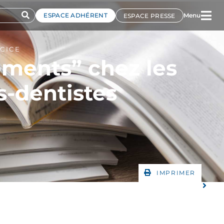
ESPACE ADHÉRENT
Menu
ESPACE PRESSE
CICE
ments” chez les
s-dentistes
IMPRIMER