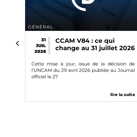
GÉNÉRAL
t
31
CCAM V84 : ce qui
JUIL
de
change au 31 juillet 2026
2026
s
Cette mise à jour, issue de la décision de
l’UNCAM du 29 avril 2026 publiée au Journal
 leur
officiel le 27
de la
texte
lire la suite
a suite