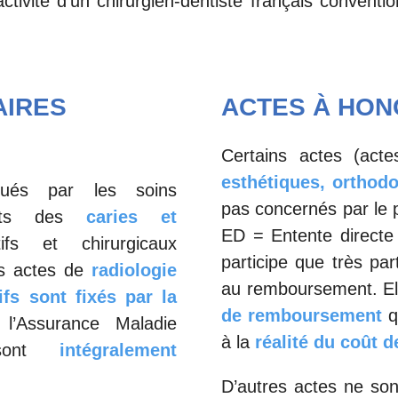
ctivité d’un chirurgien-dentiste français convent
AIRES
ACTES À HON
Certains actes (ac
esthétiques, orthodo
tués par les soins
pas concernés par le p
ments des
caries et
ED = Entente directe
ifs et chirurgicaux
participe que très par
es actes de
radiologie
au remboursement. E
ifs sont fixés par la
de remboursement
q
’Assurance Maladie
à la
réalité du coût d
 sont
intégralement
D’autres actes ne son