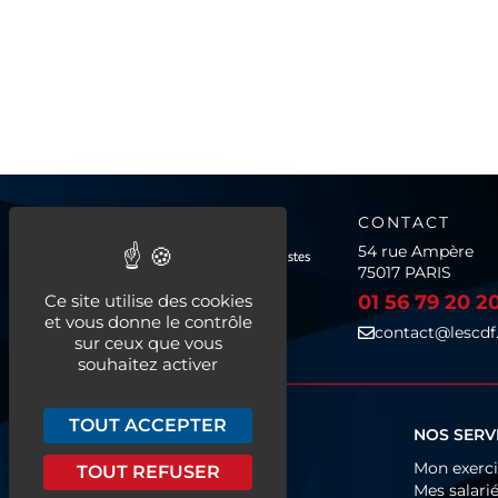
CONTACT
54 rue Ampère
75017 PARIS
Ce site utilise des cookies
01 56 79 20 2
et vous donne le contrôle
contact@lescdf.
sur ceux que vous
souhaitez activer
TOUT ACCEPTER
QUI SOMMES-NOUS ?
NOS SERV
Fonctionnement
Mon exerc
TOUT REFUSER
Organigramme
Mes salari