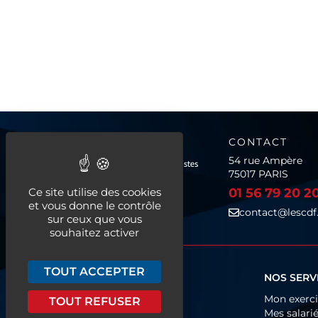
CONTACT
54 rue Ampère
75017 PARIS
Ce site utilise des cookies
01 56 79 20 2
et vous donne le contrôle
contact@lescdf.
sur ceux que vous
souhaitez activer
TOUT ACCEPTER
QUI SOMMES-NOUS ?
NOS SERV
Fonctionnement
Mon exerc
TOUT REFUSER
Organigramme
Mes salari