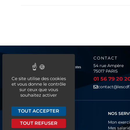
CONTACT
54 rue Ampère
75017 PARIS
Ce site utilise des cookies
01 56 79 20 2
et vous donne le contrôle
contact@lescdf.
sur ceux que vous
souhaitez activer
TOUT ACCEPTER
QUI SOMMES-NOUS ?
NOS SERV
Fonctionnement
Mon exerc
TOUT REFUSER
Organigramme
Mes salari