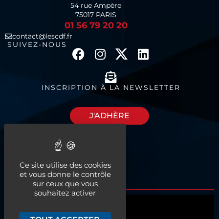
54 rue Ampère
75017 PARIS
01 56 79 20 20
contact@lescdf.fr
SUIVEZ-NOUS
INSCRIPTION À LA NEWSLETTER
J'ADHÈRE
Découvrez nos
Ce site utilise des cookies
espaces à louer
et vous donne le contrôle
sur ceux que vous
souhaitez activer
Qui sommes-nous ?