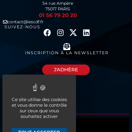
54 rue Ampère
75017 PARIS
01 56 79 20 20
contact@lescdf.fr
SUIVEZ-NOUS
INSCRIPTION À LA NEWSLETTER
J'ADHÈRE
Découvrez nos
Ce site utilise des cookies
espaces à louer
et vous donne le contrôle
sur ceux que vous
souhaitez activer
Qui sommes-nous ?