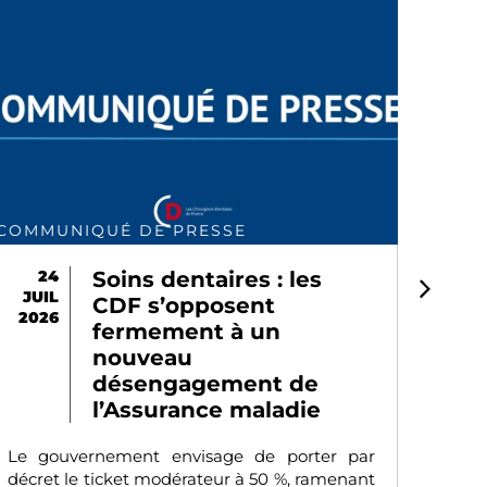
COMMUNIQUÉ DE PRESSE
POLI
24
Soins dentaires : les
1
JUIL
JUI
CDF s’opposent
2026
202
fermement à un
nouveau
désengagement de
On e
l’Assurance maladie
pers
Fran
Le gouvernement envisage de porter par
deme
décret le ticket modérateur à 50 %, ramenant