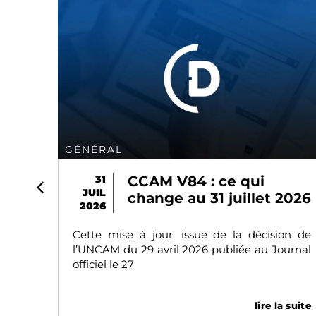
GÉNÉRAL
t
31
CCAM V84 : ce qui
JUIL
de
change au 31 juillet 2026
2026
s
Cette mise à jour, issue de la décision de
l’UNCAM du 29 avril 2026 publiée au Journal
 leur
officiel le 27
de la
texte
lire la suite