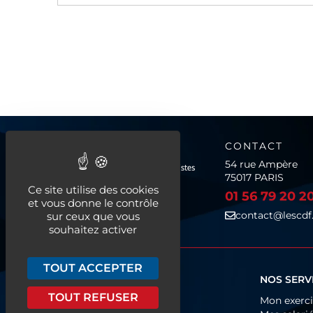
a suite
CONTACT
54 rue Ampère
75017 PARIS
Ce site utilise des cookies
01 56 79 20 2
et vous donne le contrôle
contact@lescdf.
sur ceux que vous
souhaitez activer
TOUT ACCEPTER
QUI SOMMES-NOUS ?
NOS SERV
TOUT REFUSER
Fonctionnement
Mon exerc