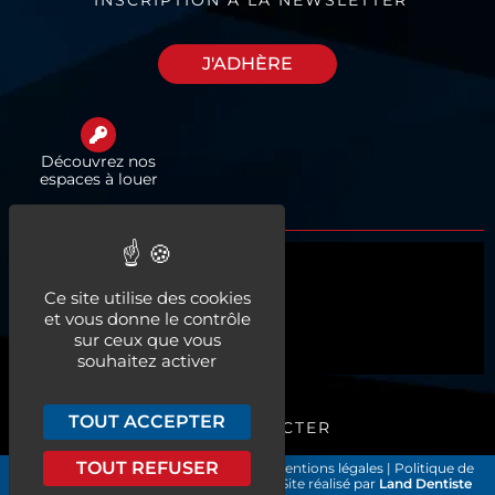
J'ADHÈRE
Découvrez nos
espaces à louer
Qui sommes-nous ?
Ce site utilise des cookies
Actualités
et vous donne le contrôle
sur ceux que vous
Nos services
souhaitez activer
TOUT ACCEPTER
ME CONNECTER
TOUT REFUSER
Les Chirurgiens-Dentistes de France
|
Mentions légales
|
Politique de
confidentialité et gestion des cookies
| Site réalisé par
Land Dentiste