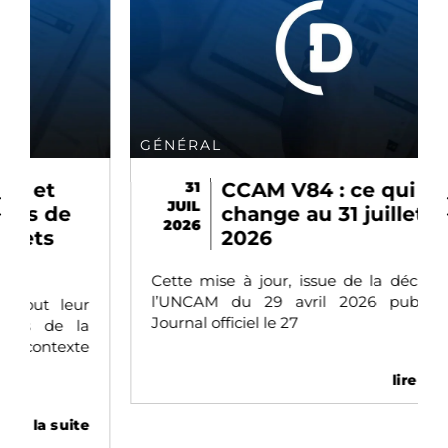
GÉNÉRAL
31
CCAM V84 : ce qui
JUIL
change au 31 juillet
2026
2026
Cette mise à jour, issue de la décision de
l’UNCAM du 29 avril 2026 publiée au
r
Journal officiel le 27
la
e
lire la suite
te