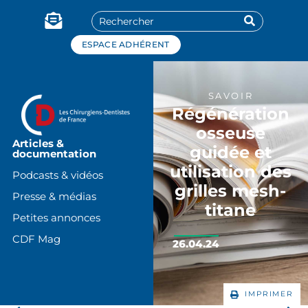
Panneau de gestion des cookies
ESPACE ADHÉRENT
SAVOIR
Régénération
osseuse
Articles &
guidée et
documentation
utilisation des
Podcasts & vidéos
grilles mesh-
Presse & médias
titane
Petites annonces
CDF Mag
26.04.24
IMPRIMER