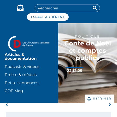
Panneau de gestion des cookies
ESPACE ADHÉRENT
POLITIQUE
Conte de Noël
et comptes
Articles &
publics
documentation
Podcasts & vidéos
22.12.25
Presse & médias
Petites annonces
CDF Mag
IMPRIMER