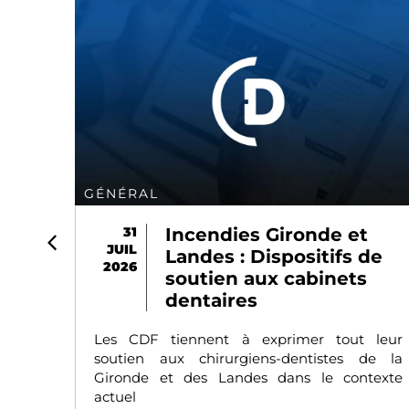
GÉNÉRAL
de et
31
CCAM V84 : ce qui
JUIL
tifs de
change au 31 juillet 
2026
inets
Cette mise à jour, issue de la décisi
l’UNCAM du 29 avril 2026 publiée au Jo
 tout leur
officiel le 27
istes de la
e contexte
lire l