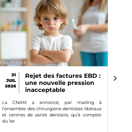
COMMUNIQUÉ DE PRESSE
24
Soins dentaires : les
JUIL
CDF s’opposent
2026
fermement à un
nouveau
désengagement de
l’Assurance maladie
Le gouvernement envisage de porter par
décret le ticket modérateur à 50 %, ramenant