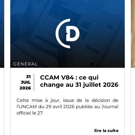
POLITIQUE
31
Rejet des factures EBD :
JUIL
2026
une nouvelle pression
2026
inacceptable
on de
La CNAM a annoncé, par mailing à
urnal
l’ensemble des chirurgiens-dentistes libéraux
et centres de santé dentaire, qu’à compter
du 1er
a suite