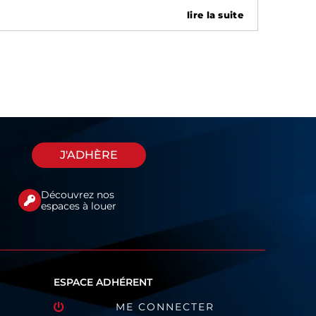
le remboursement de l’Assurance maladie
obligatoire
lire la suite
J'ADHÈRE
Découvrez nos
espaces à louer
ESPACE ADHÉRENT
ME CONNECTER