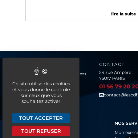
lire la suite
CONTACT
54 rue Ampère
75017 PARIS
Ce site utilise des cookies
01 56 79 20 2
et vous donne le contrôle
contact@lescdf.
sur ceux que vous
souhaitez activer
TOUT ACCEPTER
QUI SOMMES-NOUS ?
NOS SERV
TOUT REFUSER
Fonctionnement
Mon exerc