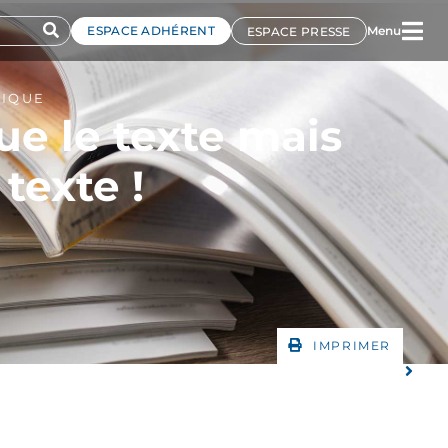
ESPACE ADHÉRENT
Menu
ESPACE PRESSE
TIQUE
ue le texte mais
 texte !
IMPRIMER