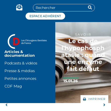
Panneau de gestion des cookies
ESPACE ADHÉRENT
SAVOIR
Le cas de
l’hypophosph
Articles &
atasie : quand
documentation
une enzyme
Podcasts & vidéos
fait défaut
Presse & médias
Petites annonces
15.01.26
CDF Mag
IMPRIMER