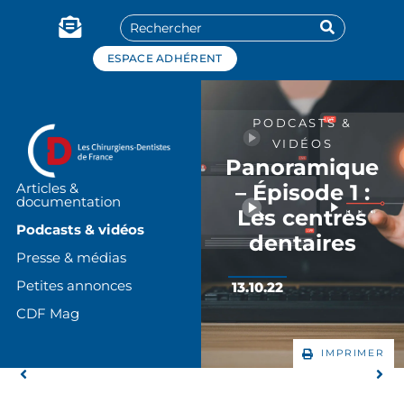
Panneau de gestion des cookies
ESPACE ADHÉRENT
PODCASTS &
VIDÉOS
Panoramique
– Épisode 1 :
Articles &
documentation
Les centres
Podcasts & vidéos
dentaires
Presse & médias
Petites annonces
13.10.22
CDF Mag
IMPRIMER