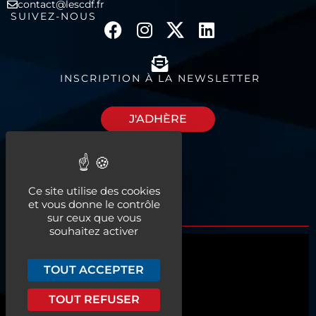
contact@lescdf.fr
SUIVEZ-NOUS
INSCRIPTION À LA NEWSLETTER
J'ADHÈRE
Découvrez nos
Ce site utilise des cookies
espaces à louer
et vous donne le contrôle
sur ceux que vous
souhaitez activer
Qui sommes-nous ?
TOUT ACCEPTER
Actualités
TOUT REFUSER
Nos services