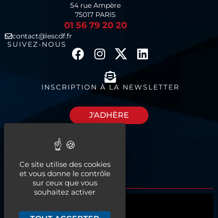
54 rue Ampère
75017 PARIS
01 56 79 20 20
contact@lescdf.fr
SUIVEZ-NOUS
INSCRIPTION À LA NEWSLETTER
J'ADHÈRE
Découvrez nos
Ce site utilise des cookies
espaces à louer
et vous donne le contrôle
sur ceux que vous
souhaitez activer
Qui sommes-nous ?