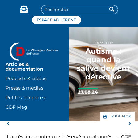
Panneau de gestion des cookies
ESPACE ADHÉRENT
SAVOIR
Autisme :
quand la
Articles &
salive devient
documentation
détective
Podcasts & vidéos
Presse & médias
27.08.24
Petites annonces
CDF Mag
IMPRIMER
L'accès à ce contenu est réservé aux abonnés au CDF