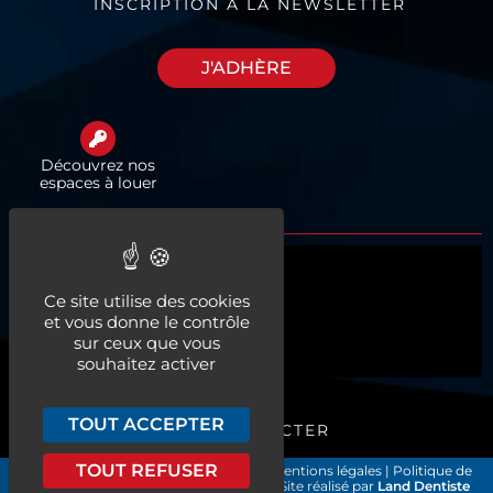
INSCRIPTION À LA NEWSLETTER
J'ADHÈRE
Découvrez nos
espaces à louer
Qui sommes-nous ?
Ce site utilise des cookies
Actualités
et vous donne le contrôle
sur ceux que vous
Nos services
souhaitez activer
TOUT ACCEPTER
ME CONNECTER
TOUT REFUSER
Les Chirurgiens-Dentistes de France
|
Mentions légales
|
Politique de
confidentialité et gestion des cookies
| Site réalisé par
Land Dentiste