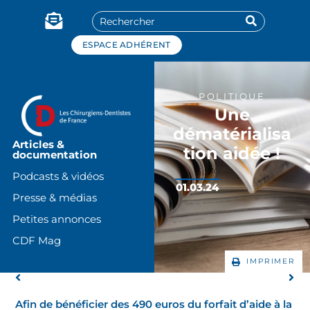
Panneau de gestion des cookies
ESPACE ADHÉRENT
POLITIQUE
Une
dématérialisa
Articles &
tion aidée !
documentation
Podcasts & vidéos
01.03.24
Presse & médias
Petites annonces
CDF Mag
IMPRIMER
Afin de bénéficier des 490 euros du forfait d’aide à la