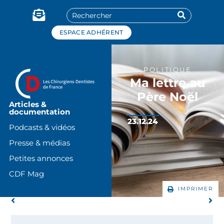
Panneau de gestion des cookies
ESPACE ADHÉRENT
POLITIQUE
Ma lettre au
Père Noël
Articles &
documentation
23.12.24
Podcasts & vidéos
Presse & médias
Petites annonces
CDF Mag
IMPRIMER