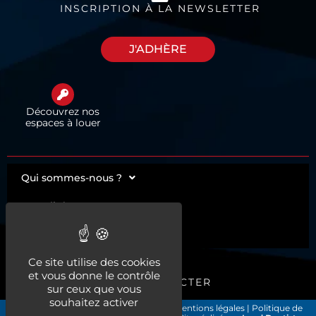
INSCRIPTION À LA NEWSLETTER
J'ADHÈRE
Découvrez nos
espaces à louer
Qui sommes-nous ?
Actualités
Nos services
Ce site utilise des cookies
et vous donne le contrôle
ME CONNECTER
sur ceux que vous
souhaitez activer
Les Chirurgiens-Dentistes de France
|
Mentions légales
|
Politique de