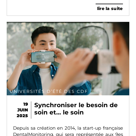
lire la suite
UNIVERSITÉS D’ÉTÉ DES CDF
19
Synchroniser le besoin de
JUIN
soin et… le soin
2025
Depuis sa création en 2014, la start-up française
DentalMonitoring, qui sera représentée aux 9es