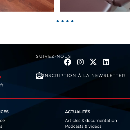
1
2
3
4
SUIVEZ-NOUS
INSCRIPTION À LA NEWSLETTER
0
fr
ICES
ACTUALITÉS
ice
Articles & documentation
és
Podcasts & vidéos