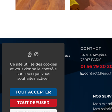
CONTACT
54 rue Ampère
75017 PARIS
Ce site utilise des cookies
01 56 79 20 2
et vous donne le contrôle
contact@lescdf.
sur ceux que vous
souhaitez activer
TOUT ACCEPTER
QUI SOMMES-NOUS ?
NOS SERV
TOUT REFUSER
Fonctionnement
Mon exerc
Organigramme
Mes salari