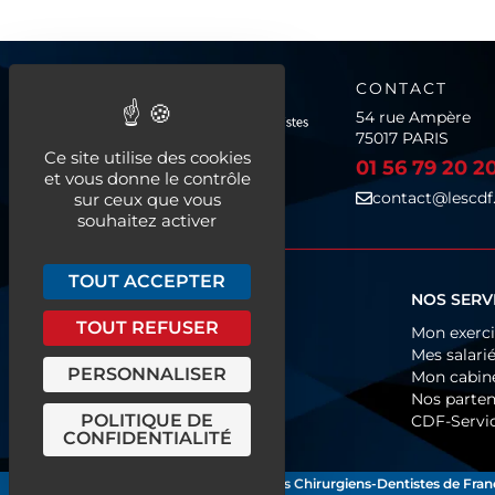
CONTACT
54 rue Ampère
75017 PARIS
Ce site utilise des cookies
01 56 79 20 2
et vous donne le contrôle
contact@lescdf.
sur ceux que vous
souhaitez activer
TOUT ACCEPTER
QUI SOMMES-NOUS ?
NOS SERV
TOUT REFUSER
Fonctionnement
Mon exerc
Organigramme
Mes salari
PERSONNALISER
Historique
Mon cabin
Europe & International
Nos parten
POLITIQUE DE
Les CDF près de chez vous
CDF-Servi
CONFIDENTIALITÉ
Les Chirurgiens-Dentistes de Fran