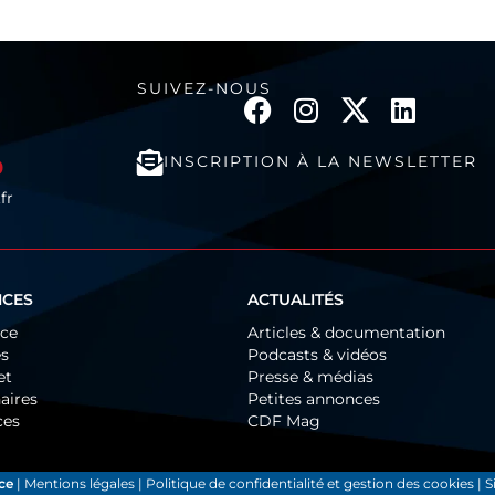
SUIVEZ-NOUS
INSCRIPTION À LA NEWSLETTER
0
fr
ICES
ACTUALITÉS
ice
Articles & documentation
és
Podcasts & vidéos
et
Presse & médias
aires
Petites annonces
ces
CDF Mag
ce
|
Mentions légales
|
Politique de confidentialité et gestion des cookies
| S