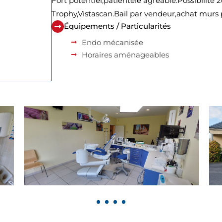
Fort potentiel,patientèle agréable.Possibilité 
Trophy,Vistascan.Bail par vendeur,achat murs 
Équipements / Particularités
Endo mécanisée
Horaires aménageables
1
2
3
4