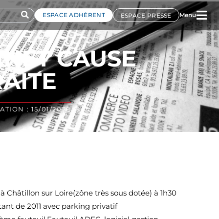
ESPACE ADHÉRENT
Menu
ESPACE PRESSE
INET CAUSE
AITE
TION : 15/01/2026
 Châtillon sur Loire(zône très sous dotée) à 1h30
ant de 2011 avec parking privatif