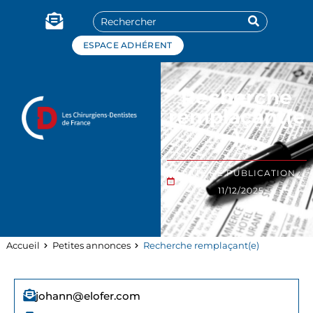
Panneau de gestion des cookies
ESPACE ADHÉRENT
Recherche
remplaçant(e
)
DATE DE PUBLICATION :
11/12/2025
Accueil
Petites annonces
Recherche remplaçant(e)
johann@elofer.com