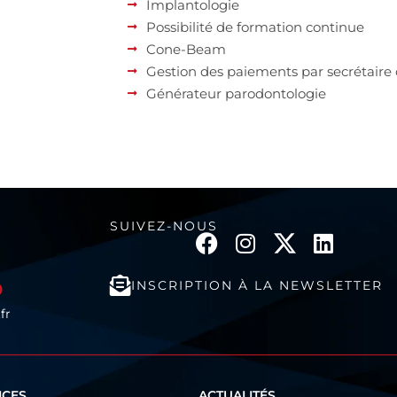
Implantologie
Possibilité de formation continue
Cone-Beam
Gestion des paiements par secrétaire 
Générateur parodontologie
SUIVEZ-NOUS
INSCRIPTION À LA NEWSLETTER
0
fr
ICES
ACTUALITÉS