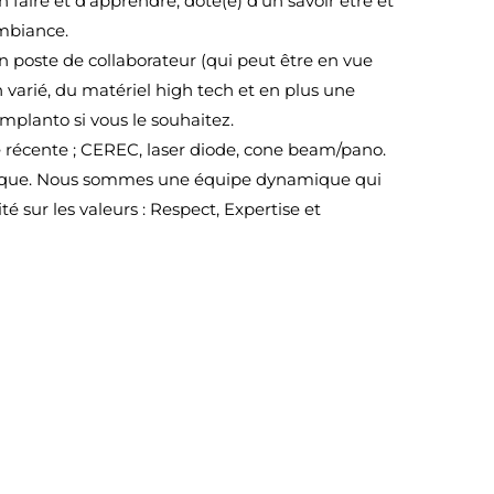
 faire et d’apprendre, doté(e) d’un savoir être et
ambiance.
 poste de collaborateur (qui peut être en vue
n varié, du matériel high tech et en plus une
mplanto si vous le souhaitez.
 récente ; CEREC, laser diode, cone beam/pano.
amique. Nous sommes une équipe dynamique qui
ité sur les valeurs : Respect, Expertise et