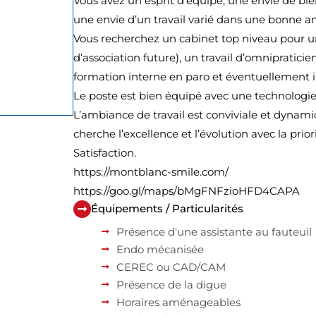
Vous avez un esprit d’équipe, une envie de bien
une envie d’un travail varié dans une bonne 
Vous recherchez un cabinet top niveau pour un
d’association future), un travail d’omnipraticie
formation interne en paro et éventuellement i
Le poste est bien équipé avec une technologie
L’ambiance de travail est conviviale et dyn
cherche l’excellence et l’évolution avec la prior
Satisfaction.
https://montblanc-smile.com/
https://goo.gl/maps/bMgFNFzioHFD4CAPA
Équipements / Particularités
Présence d'une assistante au fauteuil
Endo mécanisée
CEREC ou CAD/CAM
Présence de la digue
Horaires aménageables