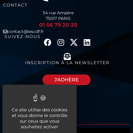
CONTACT
54 rue Ampère
75017 PARIS
01 56 79 20 20
contact@lescdf.fr
SUIVEZ-NOUS
INSCRIPTION À LA NEWSLETTER
J'ADHÈRE
Découvrez nos
Ce site utilise des cookies
espaces à louer
et vous donne le contrôle
sur ceux que vous
souhaitez activer