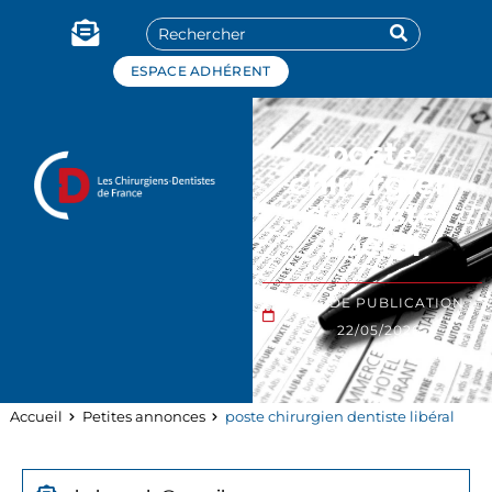
Panneau de gestion des cookies
ESPACE ADHÉRENT
poste
chirurgien
dentiste
libéral
DATE DE PUBLICATION :
22/05/2026
Accueil
Petites annonces
poste chirurgien dentiste libéral