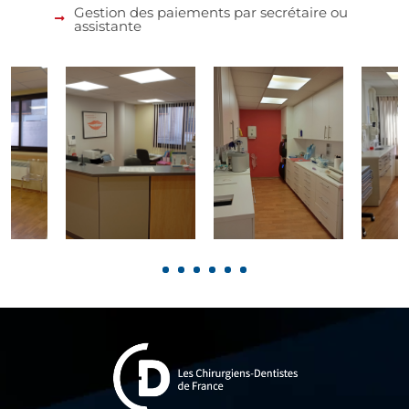
Gestion des paiements par secrétaire ou
assistante
1
2
3
4
5
6