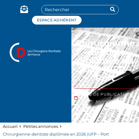
Panneau de gestion des cookies
ESPACE ADHÉRENT
Chirurgienne
-dentiste
diplômée en
2026 (UFP –
Port
DATE DE PUBLICATION :
30/10/2025
Accueil
Petites annonces
Chirurgienne-dentiste diplômée en 2026 (UFP – Port