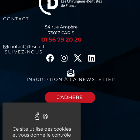
CONTACT
54 rue Ampère
75017 PARIS
01 56 79 20 20
contact@lescdf.fr
SUIVEZ-NOUS
INSCRIPTION À LA NEWSLETTER
J'ADHÈRE
Découvrez nos
Ce site utilise des cookies
espaces à louer
et vous donne le contrôle