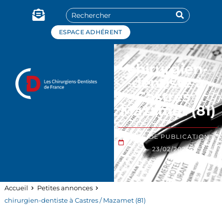
Panneau de gestion des cookies
ESPACE ADHÉRENT
chirurgien-
dentiste à
Castres /
Mazamet (81)
DATE DE PUBLICATION :
23/02/2026
Accueil
Petites annonces
chirurgien-dentiste à Castres / Mazamet (81)