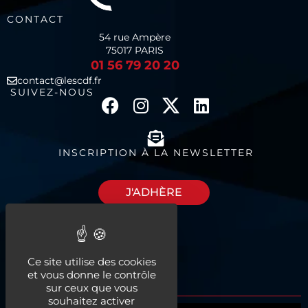
CONTACT
54 rue Ampère
75017 PARIS
01 56 79 20 20
contact@lescdf.fr
SUIVEZ-NOUS
INSCRIPTION À LA NEWSLETTER
J'ADHÈRE
Découvrez nos
Ce site utilise des cookies
espaces à louer
et vous donne le contrôle
sur ceux que vous
souhaitez activer