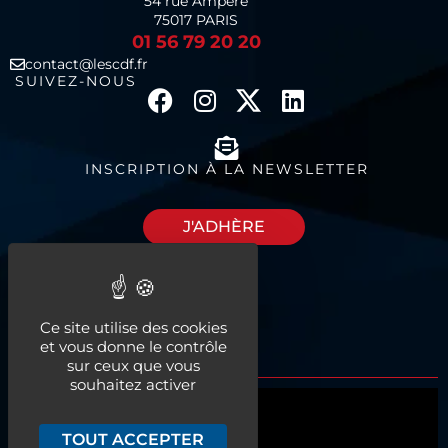
54 rue Ampère
75017 PARIS
01 56 79 20 20
contact@lescdf.fr
SUIVEZ-NOUS
INSCRIPTION À LA NEWSLETTER
J'ADHÈRE
Découvrez nos
Ce site utilise des cookies
espaces à louer
et vous donne le contrôle
sur ceux que vous
souhaitez activer
Qui sommes-nous ?
TOUT ACCEPTER