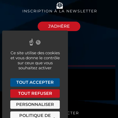
INSCRIPTION À LA NEWSLETTER
J'ADHÈRE
Découvrez nos
Ce site utilise des cookies
espaces à louer
et vous donne le contrôle
sur ceux que vous
souhaitez activer
Qui sommes-nous ?
TOUT ACCEPTER
Actualités
TOUT REFUSER
Nos services
PERSONNALISER
ME CONNECTER
POLITIQUE DE