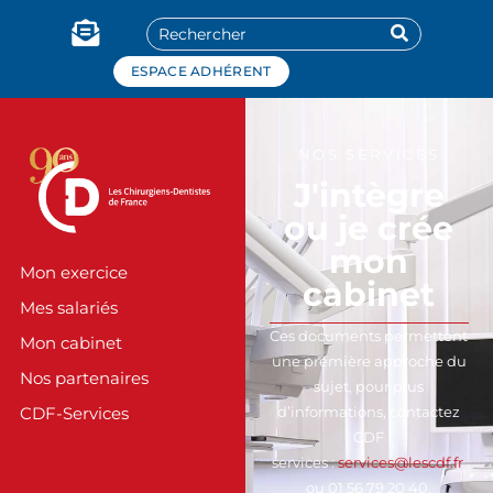
Panneau de gestion des cookies
ESPACE ADHÉRENT
NOS SERVICES
J'intègre
ou je crée
mon
Mon exercice
cabinet
Mes salariés
Ces documents permettent
Mon cabinet
une première approche du
Nos partenaires
sujet, pour plus
d’informations, contactez
CDF-Services
CDF
services :
services@lescdf.fr
ou 01 56 79 20 40.