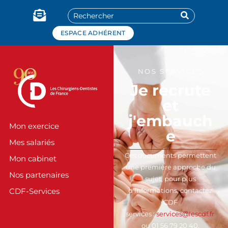
Panneau de gestion des cookies
ESPACE ADHÉRENT
NOS SERVICES
Je recrute
et
j'embauch
Mon exercice
e
Mes salariés
Ces documents permettent
Mon cabinet
une première approche du
Nos partenaires
sujet, pour plus
d’informations, contactez
CDF-Services
CDF
services :
services@lescdf.fr
ou 01 56 79 20 40.