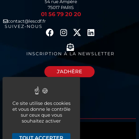
54 rue Ampère
75017 PARIS
01 56 79 20 20
contact@lescdf.fr
SUIVEZ-NOUS
INSCRIPTION À LA NEWSLETTER
J'ADHÈRE
Découvrez nos
Ce site utilise des cookies
espaces à louer
et vous donne le contrôle
sur ceux que vous
souhaitez activer
Qui sommes-nous ?
TOUT ACCEPTER