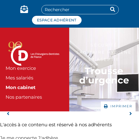
Panneau de gestion des cookies
ESPACE ADHÉRENT
SÉCURITÉ
SANITAIRE HYGIÈNE
ET ASEPTIE
Trousse
Mon exercice
d’urgence
Mes salariés
Mon cabinet
Nos partenaires
IMPRIMER
L'accès à ce contenu est réservé à nos adhérents
Je me connecte
J'adhère