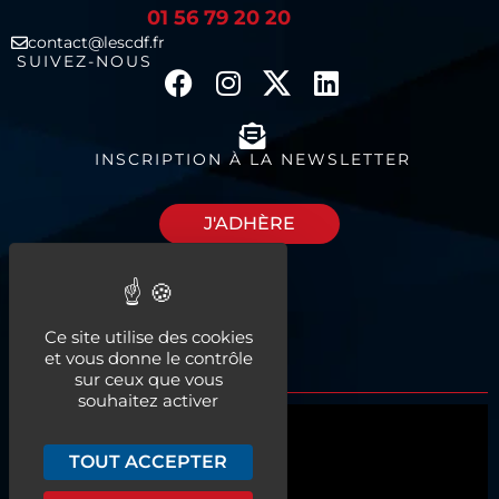
01 56 79 20 20
contact@lescdf.fr
SUIVEZ-NOUS
INSCRIPTION À LA NEWSLETTER
J'ADHÈRE
Découvrez nos
Ce site utilise des cookies
espaces à louer
et vous donne le contrôle
sur ceux que vous
souhaitez activer
Qui sommes-nous ?
TOUT ACCEPTER
Actualités