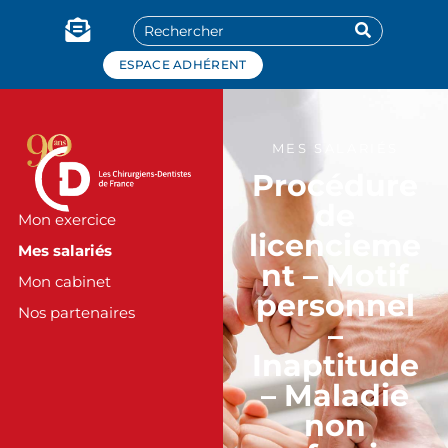
Panneau de gestion des cookies
ESPACE ADHÉRENT
MES SALARIÉS
Procédure
de
Mon exercice
licencieme
Mes salariés
nt – Motif
Mon cabinet
personnel
Nos partenaires
–
Inaptitude
– Maladie
non