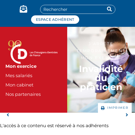
Panneau de gestion des cookies
ESPACE ADHÉRENT
J'ARRÊTE
TEMPORAIREMENT
MON EXERCICE
Invalidité
Mon exercice
du
Mes salariés
praticien
Mon cabinet
Nos partenaires
IMPRIMER
L'accès à ce contenu est réservé à nos adhérents