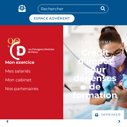
Panneau de gestion des cookies
ESPACE ADHÉRENT
JE ME FORME
Crédit
d’impôt
Mon exercice
pour
Mes salariés
dépenses
Mon cabinet
de
Nos partenaires
formation
IMPRIMER