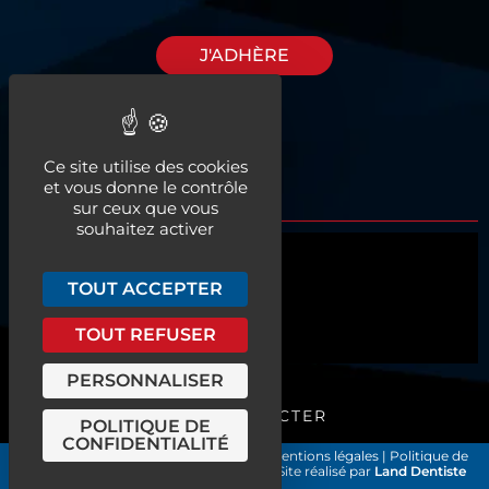
J'ADHÈRE
Découvrez nos
Ce site utilise des cookies
espaces à louer
et vous donne le contrôle
sur ceux que vous
souhaitez activer
Qui sommes-nous ?
TOUT ACCEPTER
Actualités
TOUT REFUSER
Nos services
PERSONNALISER
ME CONNECTER
POLITIQUE DE
CONFIDENTIALITÉ
Les Chirurgiens-Dentistes de France
|
Mentions légales
|
Politique de
confidentialité et gestion des cookies
| Site réalisé par
Land Dentiste
©2026