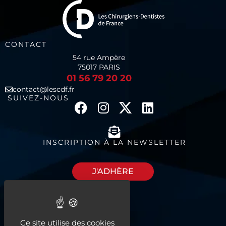
CONTACT
54 rue Ampère
75017 PARIS
01 56 79 20 20
contact@lescdf.fr
SUIVEZ-NOUS
INSCRIPTION À LA NEWSLETTER
J'ADHÈRE
Découvrez nos
Ce site utilise des cookies
espaces à louer