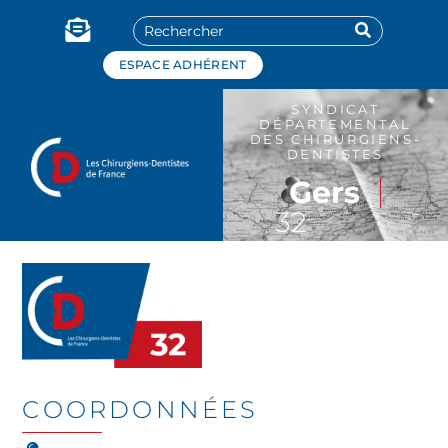
Panneau de gestion des cookies
ESPACE ADHÉRENT
SYNDICAT
DÉPARTEMENTAL
DES CHIRURGIENS-
DENTISTES
Gers
32
COORDONNÉES