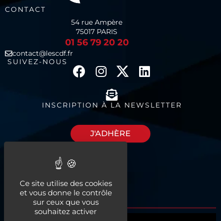
CONTACT
54 rue Ampère
75017 PARIS
01 56 79 20 20
contact@lescdf.fr
SUIVEZ-NOUS
INSCRIPTION À LA NEWSLETTER
J'ADHÈRE
Découvrez nos
Ce site utilise des cookies
espaces à louer
et vous donne le contrôle
sur ceux que vous
souhaitez activer