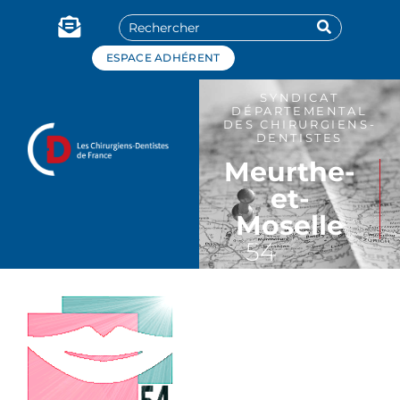
Panneau de gestion des cookies
ESPACE ADHÉRENT
SYNDICAT
DÉPARTEMENTAL
DES CHIRURGIENS-
DENTISTES
Meurthe-
et-
Moselle
54