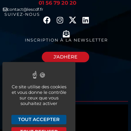
01 56 79 20 20
contact@lescdf.fr
SUIVEZ-NOUS
INSCRIPTION À LA NEWSLETTER
J'ADHÈRE
Découvrez nos
Ce site utilise des cookies
espaces à louer
et vous donne le contrôle
sur ceux que vous
souhaitez activer
Qui sommes-nous ?
TOUT ACCEPTER
Actualités