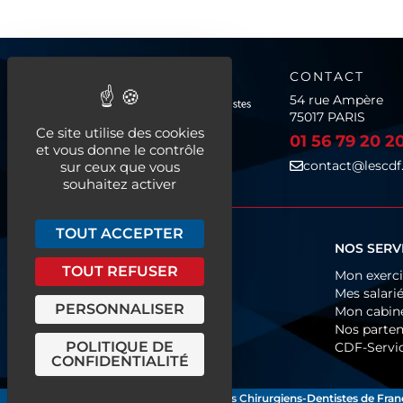
CONTACT
54 rue Ampère
75017 PARIS
Ce site utilise des cookies
01 56 79 20 2
et vous donne le contrôle
contact@lescdf.
sur ceux que vous
souhaitez activer
TOUT ACCEPTER
QUI SOMMES-NOUS ?
NOS SERV
TOUT REFUSER
Fonctionnement
Mon exerc
Organigramme
Mes salari
PERSONNALISER
Historique
Mon cabin
Europe & International
Nos parten
POLITIQUE DE
Les CDF près de chez vous
CDF-Servi
CONFIDENTIALITÉ
Les Chirurgiens-Dentistes de Fran