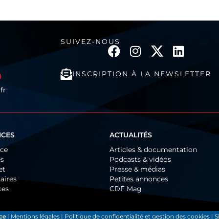
SUIVEZ-NOUS
INSCRIPTION À LA NEWSLETTER
0
fr
ICES
ACTUALITÉS
ice
Articles & documentation
és
Podcasts & vidéos
et
Presse & médias
aires
Petites annonces
ces
CDF Mag
ce
|
Mentions légales
|
Politique de confidentialité et gestion des cookies
| S