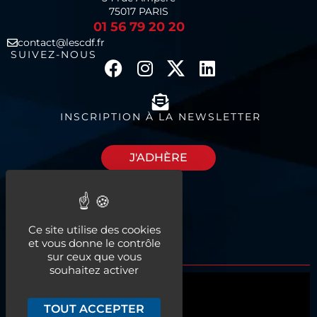
75017 PARIS
01 56 79 20 20
contact@lescdf.fr
SUIVEZ-NOUS
INSCRIPTION À LA NEWSLETTER
J'ADHÈRE
Découvrez nos
Ce site utilise des cookies
espaces à louer
et vous donne le contrôle
sur ceux que vous
souhaitez activer
Qui sommes-nous ?
TOUT ACCEPTER
Actualités