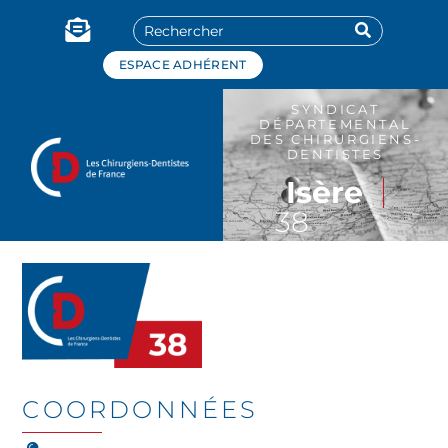
Panneau de gestion des cookies
ESPACE ADHÉRENT
SYNDICAT
DÉPARTEMENTAL
DES CHIRURGIENS-
DENTISTES
Isère
38
COORDONNÉES