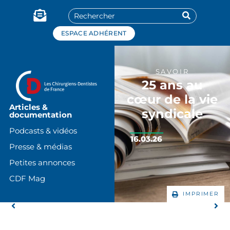
Panneau de gestion des cookies
ESPACE ADHÉRENT
SAVOIR
25 ans au
cœur de la vie
Articles &
syndicale
documentation
Podcasts & vidéos
16.03.26
Presse & médias
Petites annonces
CDF Mag
IMPRIMER