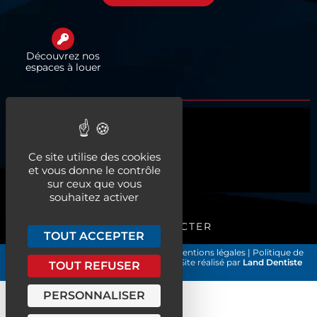
Découvrez nos
espaces à louer
Qui sommes-nous ?
Actualités
Ce site utilise des cookies
et vous donne le contrôle
Nos services
sur ceux que vous
souhaitez activer
ME CONNECTER
TOUT ACCEPTER
Les Chirurgiens-Dentistes de France
|
Mentions légales
|
Politique de
confidentialité et gestion des cookies
| Site réalisé par
Land Dentiste
TOUT REFUSER
©2026
PERSONNALISER