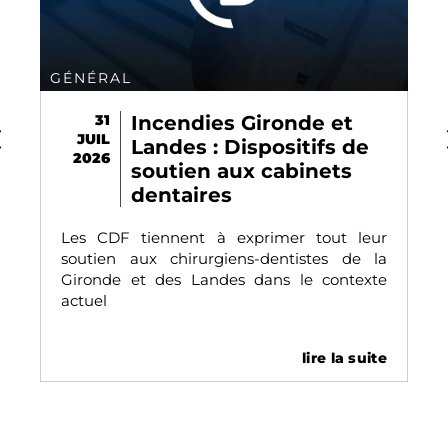
GÉNÉRAL
s Gironde et
31
CCAM V84 : ce
JUIL
 Dispositifs de
change au 31 ju
2026
aux cabinets
2026
es
Cette mise à jour, issue de 
l’UNCAM du 29 avril 202
 exprimer tout leur
Journal officiel le 27
iens-dentistes de la
des dans le contexte
lire la suite