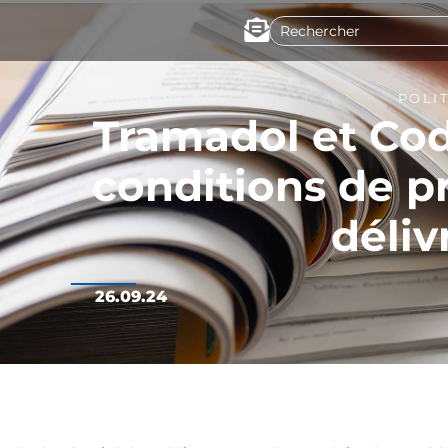
POLI
Tramadol et Cod
conditions de pr
déliv
26.09.24