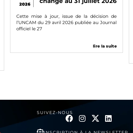
une nouvelle pression
2026
inacceptable
La CNAM a annoncé, par mailing à
l’ensemble des chirurgiens-dentistes libéraux
et centres de santé dentaire, qu’à compter
du 1er
lire la suite
SUIVEZ-NOUS
INSCRIPTION À LA NEWSLETTER