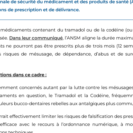
onale de sécurité du médicament et des produits de sant
ons de prescription et de délivrance.
s médicaments contenant du tramadol ou de la codéine (ou 
isée.
Dans leur communiqué
, l’ANSM aligne la durée maxima
s ne pourront pas être prescrits plus de trois mois (12 sem
es risques de mésusage, de dépendance, d’abus et de sur
tions dans ce cadre :
demment concernés autant par la lutte contre les mésusages
aments en question, le Tramadol et la Codéine, fréquemm
ouleurs bucco-dentaires rebelles aux antalgiques plus commu
t effectivement limiter les risques de falsification des pre
s efficace avec le recours à l’ordonnance numérique, à mo
ions techniques.