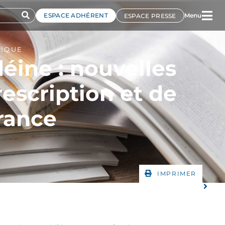
ESPACE ADHÉRENT
Menu
ESPACE PRESSE
TIQUE
éine : nouvelles
escription et de
rance
IMPRIMER