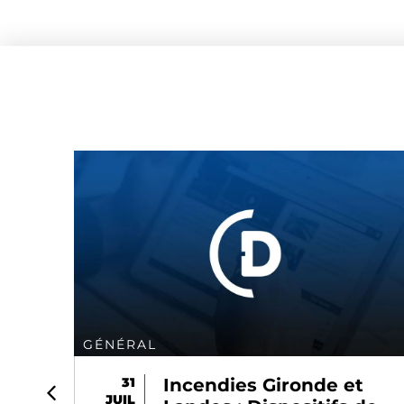
GÉNÉRAL
t
31
CCAM V84 : ce qui
JUIL